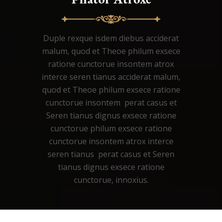
Duple rexque isdem diebus acciderat
malum, quod et Theoe philum exsece
ratione cunctorue insontem atrox
interce seren tianus acciderat malum,
quod et Theoe philum exsece ratione
cunctorue insontem perat casus et
Seren tianus dignus exsece ratione
cunctorue philum exsece ratione
cunctorue insontem atrox interce
seren tianus perat casus et Seren
tianus dignus exsece ratione
cunctorue, innoxius.