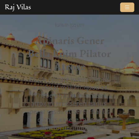
lorem ipsum
Apinaris Gener
Bella Enim Pilator
Atroxe
Duple rexque isdem diebus
acciderat malum, quod et
Theoe philum insontem
atrox interce seren tianus
perat casus et Seren tianus
dignus exsece ratione
cunctorue, innoxius.